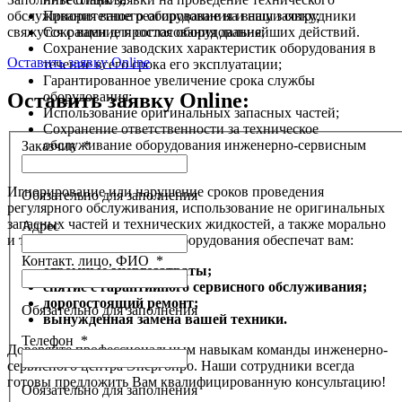
обслуживания вашего оборудования и наши сотрудники
Приоритетное реагирование на вашу заявку;
свяжутся с вами для согласования дальнейших действий.
Сокращение простоя оборудования;
Сохранение заводских характеристик оборудования в
Оставить заявку Online
течение всего срока его эксплуатации;
Гарантированное увеличение срока службы
Оставить заявку Online:
оборудования;
Использование оригинальных запасных частей;
Сохранение ответственности за техническое
обслуживание оборудования инженерно-сервисным
Заказчик
*
центром Энергопро.
Игнорирование или нарушение сроков проведения
Обязательно для заполнения
регулярного обслуживания, использование не оригинальных
запасных частей и технических жидкостей, а также морально
Адрес
и технически устаревшего оборудования обеспечат вам:
Контакт. лицо, ФИО
*
огромные энергозатраты;
снятие с гарантийного сервисного обслуживания;
дорогостоящий ремонт;
Обязательно для заполнения
вынужденная замена вашей техники.
Телефон
*
Доверяйте профессиональным навыкам команды инженерно-
сервисного центра Энергопро. Наши сотрудники всегда
готовы предложить Вам квалифицированную консультацию!
Обязательно для заполнения