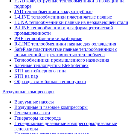
HAD кожухотрубные теплообменники в изоляции на
подпоре
JAD теплообменники кожухотрубные
L-LINE теплообменники пластинчатые паяные
LUNA теплообменники паяные из нержавеющей стали
P-LINE теплообменники для фармацевтической
промышленности
PHE теплообменники разборные
R-LINE теплообменники паяные для охлаждения
SafePlate пластинчатые паяные теплообменники с
повышенной эффективностью теплообмена
Теплообменники промышленного назначения
Блочные теплопунткы Elektrotermex
БТП контейнерного типа
БТП на пар
Образцы схем блоков теплопункта
Воздушные компрессоры
Вакуумные насосы
Воздушные и газовые компрессоры
Генераторы азота
Генераторы кислорода
Передвижные дизельные компрессоры/дизельные
генераторы