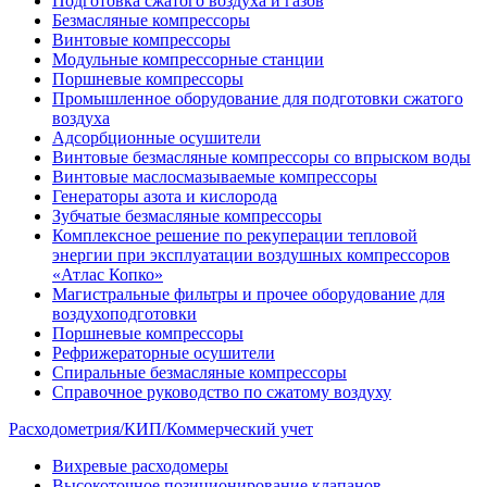
Подготовка сжатого воздуха и газов
Безмасляные компрессоры
Винтовые компрессоры
Модульные компрессорные станции
Поршневые компрессоры
Промышленное оборудование для подготовки сжатого
воздуха
Адсорбционные осушители
Винтовые безмасляные компрессоры со впрыском воды
Винтовые маслосмазываемые компрессоры
Генераторы азота и кислорода
Зубчатые безмасляные компрессоры
Комплексное решение по рекуперации тепловой
энергии при эксплуатации воздушных компрессоров
«Атлас Копко»
Магистральные фильтры и прочее оборудование для
воздухоподготовки
Поршневые компрессоры
Рефрижераторные осушители
Спиральные безмасляные компрессоры
Справочное руководство по сжатому воздуху
Расходометрия/КИП/Коммерческий учет
Вихревые расходомеры
Высокоточное позиционирование клапанов